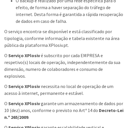
O backup é realizado por uma rede específica para o
efeito, de forma a haver separação do tráfego de
internet. Desta forma é garantida a rápida recuperação
de dados em caso de falha.
O serviço encontra-se disponível e está classificado por
tipologia, conforme informação e tabela existente na área
pública da plataforma XPlosiv.pt.
O
Serviço XPlosiv
é subscrito por cada EMPRESA e
respetivo(s) locais de operação, independentemente da sua
dimensão, numero de colaboradores e consumo de
explosivos.
O
Serviço XPlosiv
necessita no local de operação de um
acesso à internet, permanente e estável.
O
Serviço XPlosiv
garante um armazenamento de dados por
10 (dez) anos, conforme o previsto no Artº 14 do
Decreto-Lei
n.º 265/2009
.
O
Serviço XPlosiv
garante escalabilidade vertical e